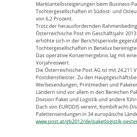
Marktanteilssteigerungen beim Business-Pak
Tochtergesellschaften in Südost- und Ost
von 6,2 Prozent.
Trotz der herausfordernden Rahmenbedingu
Österreichische Post im Geschäftsjahr 2013
erhöhte sich in der Berichtsperiode gege
Tochtergesellschaften in Benelux bereinigte
Das operative Konzernergebnis lag mit eine
Vorjahreswert.
Die Österreichische Post AG ist mit 24.211 V
Postdienstleister. Zu den Hauptgeschäftsbe
Werbesendungen, Printmedien und Paketen
Ländern sind vor allem in den Bereichen Pak
Division Paket und Logistik und andere füh
Dach von EURODIS vereint, Kombifracht-Dis
Palettensendungen in 34 europäische Lände
www.post.at/gb2012/de/paketlogistik-oeste