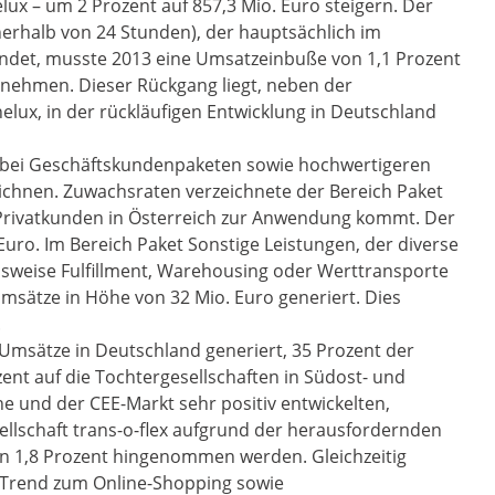
ux – um 2 Prozent auf 857,3 Mio. Euro steigern. Der
erhalb von 24 Stunden), der hauptsächlich im
ndet, musste 2013 eine Umsatzeinbuße von 1,1 Prozent
innehmen. Dieser Rückgang liegt, neben der
elux, in der rückläufigen Entwicklung in Deutschland
 bei Geschäftskundenpaketen sowie hochwertigeren
ichnen. Zuwachsraten verzeichnete der Bereich Paket
 Privatkunden in Österreich zur Anwendung kommt. Der
Euro. Im Bereich Paket Sonstige Leistungen, der diverse
elsweise Fulfillment, Warehousing oder Werttransporte
Umsätze in Höhe von 32 Mio. Euro generiert. Dies
.
Umsätze in Deutschland generiert, 35 Prozent der
ent auf die Tochtergesellschaften in Südost- und
e und der CEE-Markt sehr positiv entwickelten,
llschaft trans-o-flex aufgrund der herausfordernden
 1,8 Prozent hingenommen werden. Gleichzeitig
n Trend zum Online-Shopping sowie