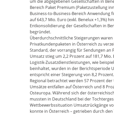
um die abgegebenen Gesellschaften in Benel
Bereich Paket Premium (Paketzustellung inn
Business-to-Business-Bereich Anwendung fi
auf 643,7 Mio. Euro (exkl. Benelux +1,3%) h
Entkonsolidierung der Gesellschaften in Ben
begründet.
Überdurchschnittliche Steigerungen waren
Privatkundenpaketen in Österreich zu verze
Standard, der vorrangig für Sendungen an
Umsatz stieg um 2,2 Prozent auf 181,7 Mio. 
Logistik-Zusatzdienstleistungen, wie beispi
beinhaltet, wurden in der Berichtsperiode 
entspricht einer Steigerung von 8,2 Prozent
Regional betrachtet werden 57 Prozent der 
Umsätze entfallen auf Österreich und 8 Proz
Osteuropa. Während sich der österreichisch
mussten in Deutschland bei der Tochtergese
Wettbewerbssituation Umsatzrückgänge von
konnte in Österreich – getrieben durch de