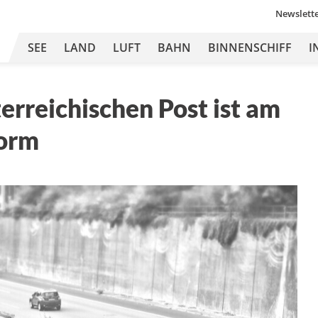
Newslett
SEE
LAND
LUFT
BAHN
BINNENSCHIFF
I
terreichischen Post ist am
orm