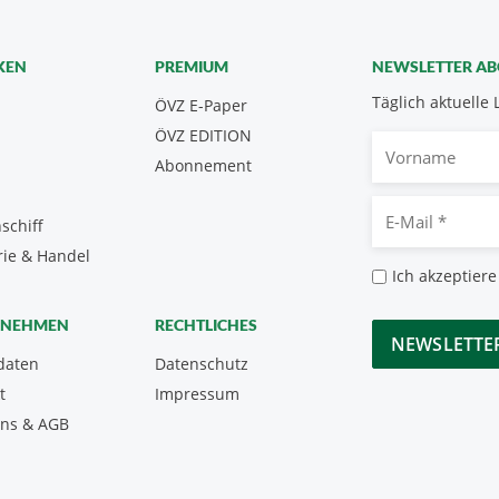
KEN
PREMIUM
NEWSLETTER A
Täglich aktuelle 
ÖVZ E-Paper
ÖVZ EDITION
Vorname
Abonnement
E-
schiff
Mail
rie & Handel
*
Datenschutz
Ich akzeptiere
*
CAPTCHA
RNEHMEN
RECHTLICHES
daten
Datenschutz
t
Impressum
uns & AGB