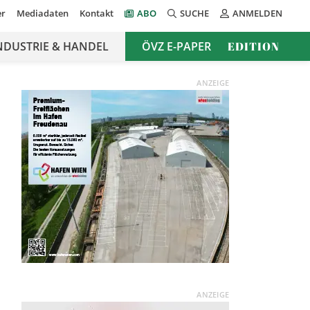
er
Mediadaten
Kontakt
ABO
SUCHE
ANMELDEN
NDUSTRIE & HANDEL
ÖVZ E-PAPER
EDITION
ANZEIGE
ANZEIGE