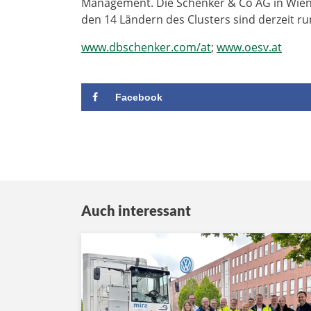
Management. Die Schenker & Co AG in Wien f
den 14 Ländern des Clusters sind derzeit ru
www.dbschenker.com/at
;
www.oesv.at
Facebook
Auch interessant