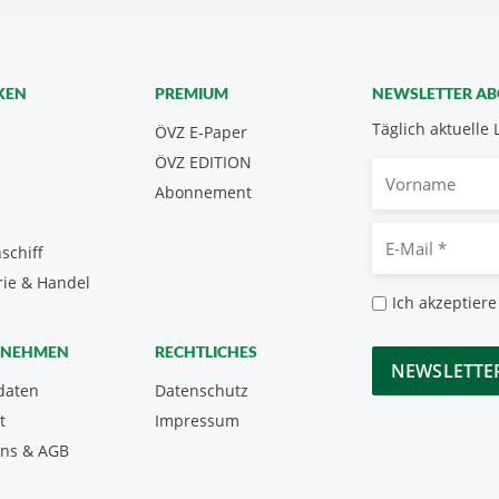
KEN
PREMIUM
NEWSLETTER A
Täglich aktuelle 
ÖVZ E-Paper
ÖVZ EDITION
Vorname
Abonnement
E-
schiff
Mail
rie & Handel
*
Datenschutz
Ich akzeptiere
*
CAPTCHA
RNEHMEN
RECHTLICHES
daten
Datenschutz
t
Impressum
uns & AGB