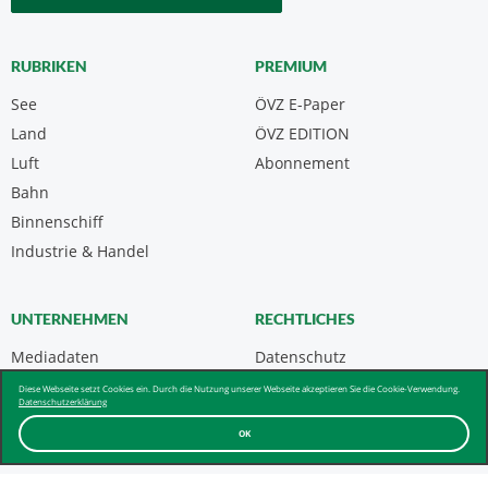
RUBRIKEN
PREMIUM
See
ÖVZ E-Paper
Land
ÖVZ EDITION
Luft
Abonnement
Bahn
Binnenschiff
Industrie & Handel
UNTERNEHMEN
RECHTLICHES
Mediadaten
Datenschutz
Kontakt
Impressum
Diese Webseite setzt Cookies ein. Durch die Nutzung unserer Webseite akzeptieren Sie die Cookie-Verwendung.
Datenschutzerklärung
Über uns & AGB
OK