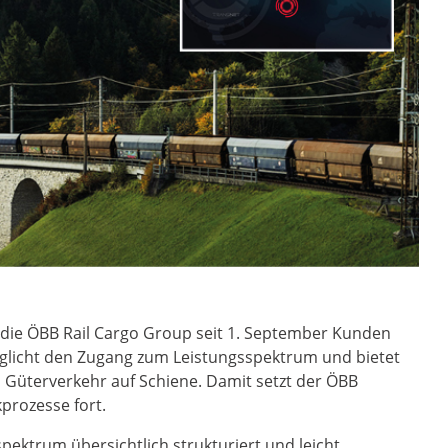
llt die ÖBB Rail Cargo Group seit 1. September Kunden
glicht den Zugang zum Leistungsspektrum und bietet
n Güterverkehr auf Schiene. Damit setzt der ÖBB
kprozesse fort.
ektrum übersichtlich strukturiert und leicht