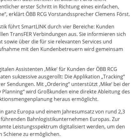
ntlicher erster Schritt in Richtung eines einfachen,
“, erklärt ÖBB RCG Vorstandssprecher Clemens Först.
gistik führt SmartLINK durch vier Bereiche: Kunden
llen TransFER Verbindungen aus. Sie informieren sich
sowie über die für sie relevanten Services und
taufnahme mit den Kundenbetreuern wird gemeinsam
igitalen Assistenten ‚Mike‘ für Kunden der ÖBB RCG
en sukzessive ausgerollt: Die Applikation „Tracking“
er Sendungen. Mit „Ordering“ unterstützt ‚Mike‘ bei der
 Planning“ wird Großkunden eine direkte Ableitung des
uktionsmengenplanung heraus ermöglicht.
 in ganz Europa und einem Jahresumsatz von rund 2,3
en führenden Bahnlogistikunternehmen Europas. Zur
samte Leistungsspektrum digitalisiert werden, um den
 Schiene zu ermöglichen.