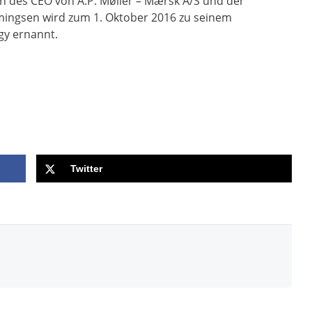
n des CEO von A.P. Møller – Mærsk A/S und der
mmingsen wird zum 1. Oktober 2016 zu seinem
gy ernannt.
Twitter