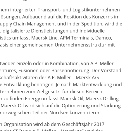
 einem integrierten Transport- und Logistikunternehmen
enlösungen. Aufbauend auf die Position des Konzerns im
upply Chain Management und in der Spedition, wird die
digitalisierte Dienstleistungen und individuelle
stics umfasst Maersk Line, APM Terminals, Damco,
 Basis einer gemeinsamen Unternehmensstruktur mit
tweder einzeln oder in Kombination, von A.P. Møller –
Ventures, Fusionen oder Börsennotierung. Der Vorstand
chäftsaktivitäten der A.P. Møller – Mærsk A/S
ge Entwicklung benötigen. Je nach Marktentwicklung und
nternehmen zum Ziel gesetzt für diesen Bereich
zu finden.Energy umfasst Maersk Oil, Maersk Drilling,
Maersk Oil wird sich auf die Optimierung und Stärkung
d norwegischen Teil der Nordsee konzentrieren.
en Organisation wird ab dem Geschäftsjahr 2017