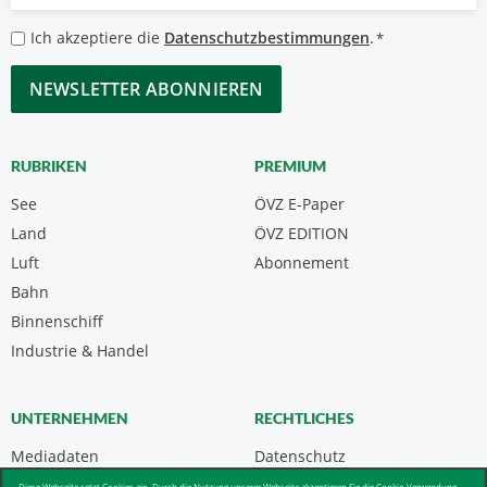
*
Datenschutzbestimmungen
Ich akzeptiere die
Datenschutzbestimmungen
.
*
*
CAPTCHA
RUBRIKEN
PREMIUM
See
ÖVZ E-Paper
Land
ÖVZ EDITION
Luft
Abonnement
Bahn
Binnenschiff
Industrie & Handel
UNTERNEHMEN
RECHTLICHES
Mediadaten
Datenschutz
Kontakt
Impressum
Diese Webseite setzt Cookies ein. Durch die Nutzung unserer Webseite akzeptieren Sie die Cookie-Verwendung.