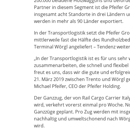
200.000 beladene Holzwaggons und beförder
Partner in diesem Segment ist die Pfeifer 
insgesamt acht Standorte in drei Ländern u
werden in mehr als 90 Länder exportiert.
In der Transportlogistik setzt die Pfeifer Gr
mittlerweile fast die Hälfte des Rundholzbe
Terminal Wörgl angeliefert – Tendenz weiter
„In der Transportlogistik ist es für uns sehr
zusammenarbeiten, die schnell und flexibel
freut es uns, dass wir die gute und erfolg
21. März 2019 zwischen Trento und Wörgl gef
Michael Pfeifer, CEO der Pfeifer Holding.
Der Ganzzug, der von Rail Cargo Carrier Ital
wird, verkehrt vorerst einmal pro Woche. No
Ganzzüge geplant. Pro Zug werden mit ins
nachhaltig und umweltschonend nach Wörgl 
wird.