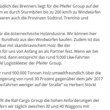
lich des Brenners liegt für die Pfeifer Group auf der
m es durch Sturmböen bis zu 200 km/h zu Windwürfen
waren auch die Provinzen Südtirol, Trentino und
für die österreichische Holzindustrie. Wir können hier
r Rundholz aus den Windwürfen kaufen. Zudem ist das
chbar mit skandinavischem Holz. Bei der
p für uns von Anfang an als Partner fest. Wenn wir bei
nd, dann entspricht das rund 9.000 Lkw-Fahrten
 Logistikleiter der Pfeifer Group.
ahr rund 900.000 Tonnen Holz umweltfreundlich über die
Steigerung von rund 30 Prozent gegenüber dem Jahr 2017
-Fahrten weniger auf der Straße“ so Herbert Stöckl
üllt die Rail Cargo Group die hohen Anforderungen der
efern wir täglich zwischen 30 und 40 Waggons mit