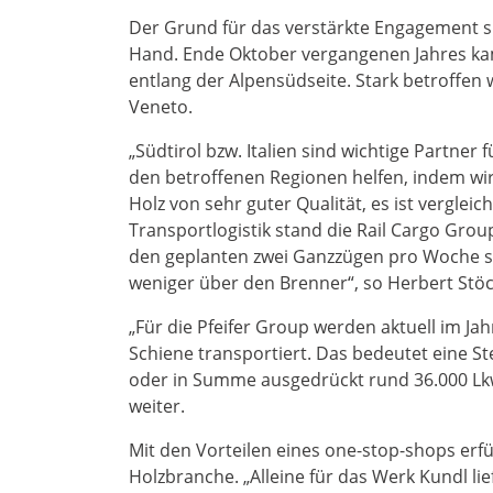
Der Grund für das verstärkte Engagement süd
Hand. Ende Oktober vergangenen Jahres ka
entlang der Alpensüdseite. Stark betroffen 
Veneto.
„Südtirol bzw. Italien sind wichtige Partner 
den betroffenen Regionen helfen, indem wi
Holz von sehr guter Qualität, es ist verglei
Transportlogistik stand die Rail Cargo Grou
den geplanten zwei Ganzzügen pro Woche si
weniger über den Brenner“, so Herbert Stöckl
„Für die Pfeifer Group werden aktuell im J
Schiene transportiert. Das bedeutet eine 
oder in Summe ausgedrückt rund 36.000 Lkw
weiter.
Mit den Vorteilen eines one-stop-shops erf
Holzbranche. „Alleine für das Werk Kundl li