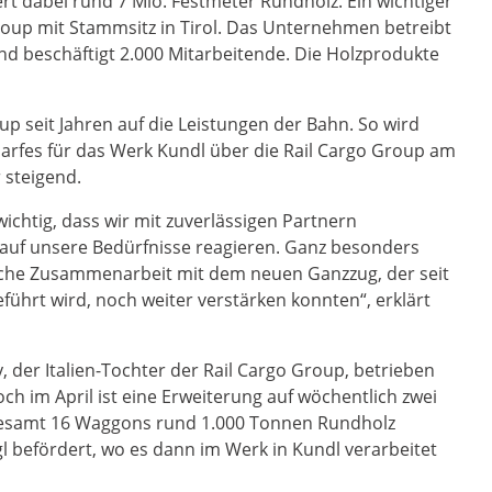
t dabei rund 7 Mio. Festmeter Rundholz. Ein wichtiger
Group mit Stammsitz in Tirol. Das Unternehmen betreibt
nd beschäftigt 2.000 Mitarbeitende. Die Holzprodukte
oup seit Jahren auf die Leistungen der Bahn. So wird
darfes für das Werk Kundl über die Rail Cargo Group am
 steigend.
 wichtig, dass wir mit zuverlässigen Partnern
 auf unsere Bedürfnisse reagieren. Ganz besonders
reiche Zusammenarbeit mit dem neuen Ganzzug, der seit
ührt wird, noch weiter verstärken konnten“, erklärt
y, der Italien-Tochter der Rail Cargo Group, betrieben
ch im April ist eine Erweiterung auf wöchentlich zwei
gesamt 16 Waggons rund 1.000 Tonnen Rundholz
befördert, wo es dann im Werk in Kundl verarbeitet