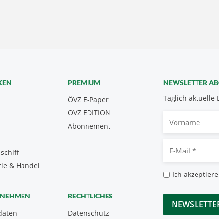
KEN
PREMIUM
NEWSLETTER A
Täglich aktuelle 
ÖVZ E-Paper
ÖVZ EDITION
Vorname
Abonnement
E-
schiff
Mail
rie & Handel
*
Datenschutz
Ich akzeptiere
*
CAPTCHA
RNEHMEN
RECHTLICHES
daten
Datenschutz