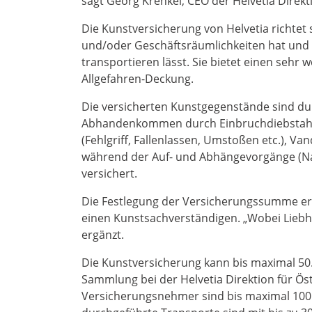
sagt Georg Krenkel, CEO der Helvetia Direkti
Die Kunstversicherung von Helvetia richtet
und/oder Geschäftsräumlichkeiten hat und 
transportieren lässt. Sie bietet einen seh
Allgefahren-Deckung.
Die versicherten Kunstgegenstände sind d
Abhandenkommen durch Einbruchdiebstahl,
(Fehlgriff, Fallenlassen, Umstoßen etc.), V
während der Auf- und Abhängevorgänge (Nag
versichert.
Die Festlegung der Versicherungssumme er
einen Kunstsachverständigen. „Wobei Liebha
ergänzt.
Die Kunstversicherung kann bis maximal 5
Sammlung bei der Helvetia Direktion für Ö
Versicherungsnehmer sind bis maximal 100