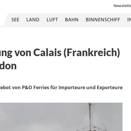
Newslett
SEE
LAND
LUFT
BAHN
BINNENSCHIFF
I
g von Calais (Frankreich)
ndon
gebot von P&O Ferries für Importeure und Exporteure