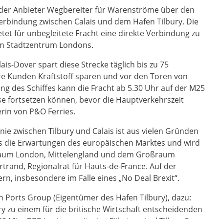
ender Anbieter Wegbereiter für Warenströme über den
erbindung zwischen Calais und dem Hafen Tilbury. Die
tet für unbegleitete Fracht eine direkte Verbindung zu
om Stadtzentrum Londons.
is-Dover spart diese Strecke täglich bis zu 75
re Kunden Kraftstoff sparen und vor den Toren von
ng des Schiffes kann die Fracht ab 5.30 Uhr auf der M25
ise fortsetzen können, bevor die Hauptverkehrszeit
erin von P&O Ferries.
inie zwischen Tilbury und Calais ist aus vielen Gründen
 das die Erwartungen des europäischen Marktes und wird
raum London, Mittelengland und dem Großraum
trand, Regionalrat für Hauts-de-France. Auf der
rn, insbesondere im Falle eines „No Deal Brexit“.
 Ports Group (Eigentümer des Hafen Tilbury), dazu:
y zu einem für die britische Wirtschaft entscheidenden