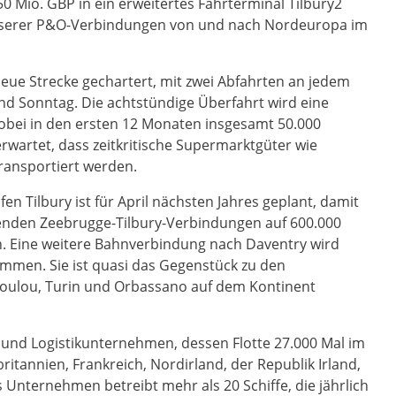
50 Mio. GBP in ein erweitertes Fährterminal Tilbury2
unserer P&O-Verbindungen von und nach Nordeuropa im
 neue Strecke gechartert, mit zwei Abfahrten an jedem
d Sonntag. Die achtstündige Überfahrt wird eine
wobei in den ersten 12 Monaten insgesamt 50.000
erwartet, dass zeitkritische Supermarktgüter wie
ransportiert werden.
n Tilbury ist für April nächsten Jahres geplant, damit
nden Zeebrugge-Tilbury-Verbindungen auf 600.000
n. Eine weitere Bahnverbindung nach Daventry wird
ommen. Sie ist quasi das Gegenstück zu den
 Boulou, Turin und Orbassano auf dem Kontinent
- und Logistikunternehmen, dessen Flotte 27.000 Mal im
itannien, Frankreich, Nordirland, der Republik Irland,
 Unternehmen betreibt mehr als 20 Schiffe, die jährlich