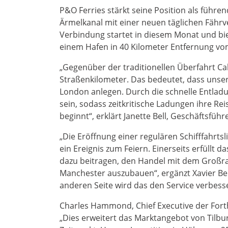
P&O Ferries stärkt seine Position als führ
Ärmelkanal mit einer neuen täglichen Fährv
Verbindung startet in diesem Monat und bie
einem Hafen in 40 Kilometer Entfernung v
„Gegenüber der traditionellen Überfahrt Cala
Straßenkilometer. Das bedeutet, dass unse
London anlegen. Durch die schnelle Entladu
sein, sodass zeitkritische Ladungen ihre Re
beginnt“, erklärt Janette Bell, Geschäftsführ
„Die Eröffnung einer regulären Schifffahrtsl
ein Ereignis zum Feiern. Einerseits erfüllt
dazu beitragen, den Handel mit dem Groß
Manchester auszubauen“, ergänzt Xavier Ber
anderen Seite wird das den Service verbesse
Charles Hammond, Chief Executive der Forth
„Dies erweitert das Marktangebot von Tilbur