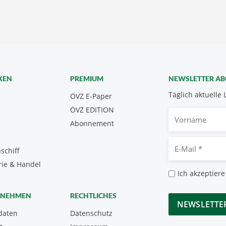
KEN
PREMIUM
NEWSLETTER A
Täglich aktuelle 
ÖVZ E-Paper
ÖVZ EDITION
Vorname
Abonnement
E-
schiff
Mail
rie & Handel
*
Datenschutz
Ich akzeptiere
*
CAPTCHA
RNEHMEN
RECHTLICHES
daten
Datenschutz