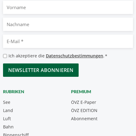
Vorname
Nachname
E-
Mail
*
Datenschutzbestimmungen
Ich akzeptiere die
Datenschutzbestimmungen
.
*
*
CAPTCHA
RUBRIKEN
PREMIUM
See
ÖVZ E-Paper
Land
ÖVZ EDITION
Luft
Abonnement
Bahn
Binnenschiff