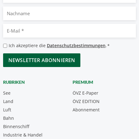
Nachname
E-
Mail
*
Datenschutzbestimmungen
Ich akzeptiere die
Datenschutzbestimmungen
.
*
*
CAPTCHA
RUBRIKEN
PREMIUM
See
ÖVZ E-Paper
Land
ÖVZ EDITION
Luft
Abonnement
Bahn
Binnenschiff
Industrie & Handel