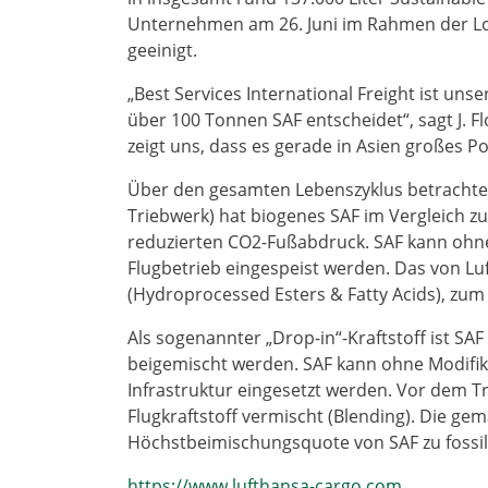
Unternehmen am 26. Juni im Rahmen der Logi
geeinigt.
„Best Services International Freight ist unse
über 100 Tonnen SAF entscheidet“, sagt J. Flo
zeigt uns, dass es gerade in Asien großes Pot
Über den gesamten Lebenszyklus betrachtet
Triebwerk) hat biogenes SAF im Vergleich 
reduzierten CO2-Fußabdruck. SAF kann ohne
Flugbetrieb eingespeist werden. Das von L
(Hydroprocessed Esters & Fatty Acids), zum B
Als sogenannter „Drop-in“-Kraftstoff ist SA
beigemischt werden. SAF kann ohne Modifi
Infrastruktur eingesetzt werden. Vor dem T
Flugkraftstoff vermischt (Blending). Die gem
Höchstbeimischungsquote von SAF zu fossile
https://www.lufthansa-cargo.com