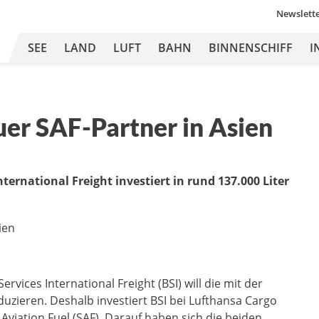
Newslett
SEE
LAND
LUFT
BAHN
BINNENSCHIFF
I
uer SAF-Partner in Asien
ernational Freight investiert in rund 137.000 Liter
vices International Freight (BSI) will die mit der
zieren. Deshalb investiert BSI bei Lufthansa Cargo
Aviation Fuel (SAF). Darauf haben sich die beiden