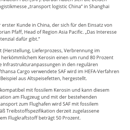
stikmesse „transport logistic China“ in Shanghai
r erster Kunde in China, der sich für den Einsatz von
rian Pfaff, Head of Region Asia Pacific. „Das Interesse
enzial dafür gibt.“
 (Herstellung, Lieferprozess, Verbrennung im
zu herkömmlichem Kerosin einen um rund 80 Prozent
 Infrastrukturanpassungen in den regulären
ufthansa Cargo verwendete SAF wird im HEFA-Verfahren
eispiel aus Altspeisefetten, hergestellt.
F kompatibel mit fossilem Kerosin und kann diesem
kation am Flugzeug und mit der bestehenden
ransport zum Flughafen wird SAF mit fossilem
äß Treibstoffspezifikation derzeit zugelassene
m Flugkraftstoff beträgt 50 Prozent.