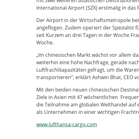
mit zwei weiteren asiatischen Destinationen
International Airport (SZX) erstmalig in d
Der Airport in der Wirtschaftsmetropole be
angeflogen. Zudem operiert der Spezialist f
seit Kurzem an drei Tagen in der Woche Fra
Woche.
„Im chinesischen Markt wächst vor allem d
weiterhin eine hohe Nachfrage, gerade nac
Luftfrachtkapazitäten gefragt, um die Waren
transportieren“, erklärt Ashwin Bhat, CEO v
Mit den beiden neuen chinesischen Destina
Ziele in Asien mit 47 wöchentlichen Frequ
die Teilnahme am globalen Welthandel auf 
als Unternehmen in einer wichtigen Frachtr
www.lufthansa-cargo.com