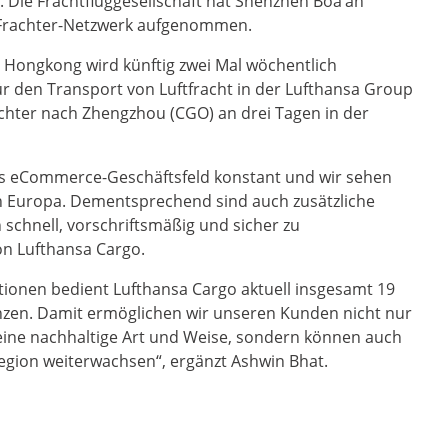
. Die Frachtfluggesellschaft hat Shenzhen Boa’an
as Frachter-Netzwerk aufgenommen.
i Hongkong wird künftig zwei Mal wöchentlich
ür den Transport von Luftfracht in der Lufthansa Group
chter nach Zhengzhou (CGO) an drei Tagen in der
as eCommerce-Geschäftsfeld konstant und wir sehen
h Europa. Dementsprechend sind auch zusätzliche
 schnell, vorschriftsmäßig und sicher zu
on Lufthansa Cargo.
tionen bedient Lufthansa Cargo aktuell insgesamt 19
enzen. Damit ermöglichen wir unseren Kunden nicht nur
eine nachhaltige Art und Weise, sondern können auch
egion weiterwachsen“, ergänzt Ashwin Bhat.