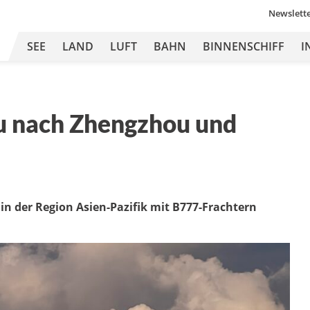
Newslett
SEE
LAND
LUFT
BAHN
BINNENSCHIFF
I
u nach Zhengzhou und
in der Region Asien-Pazifik mit B777-Frachtern