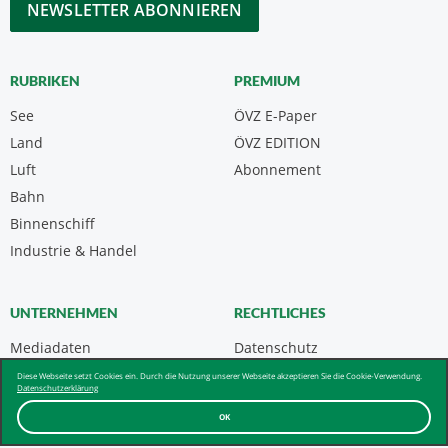
RUBRIKEN
PREMIUM
See
ÖVZ E-Paper
Land
ÖVZ EDITION
Luft
Abonnement
Bahn
Binnenschiff
Industrie & Handel
UNTERNEHMEN
RECHTLICHES
Mediadaten
Datenschutz
Kontakt
Impressum
Diese Webseite setzt Cookies ein. Durch die Nutzung unserer Webseite akzeptieren Sie die Cookie-Verwendung.
Datenschutzerklärung
Über uns & AGB
OK