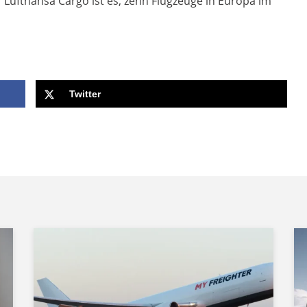
r Lufthansa Cargo ist es, zehn Flugzeuge in Europa im
Twitter