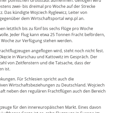
einer polnischen Großstadt aufnehmen. Geflogen wird
tens zwei- bis dreimal pro Woche auf der Strecke
. Das kündigte Wojciech Ryglewicz, Leiter von
 gegenüber dem Wirtschaftsportal wnp.pl an.
en letztlich bis zu fünf bis sechs Flüge pro Woche
lle. Jeder Flug kann etwa 25 Tonnen Fracht befördern,
o Woche zur Verfügung stehen werden.
achtflugzeugen angeflogen wird, steht noch nicht fest.
 Okęcie in Warschau und Kattowitz im Gespräch. Der
ahl von Zeitfenstern und die Tatsache, dass der
n ist.
nkungen. Für Schlesien spricht auch die
nsiven Wirtschaftsbeziehungen zu Deutschland. Wojciech
chaft neben den regulären Frachtflügen auch den Bereich
ugzeuge für den innereuropäischen Markt. Eines davon