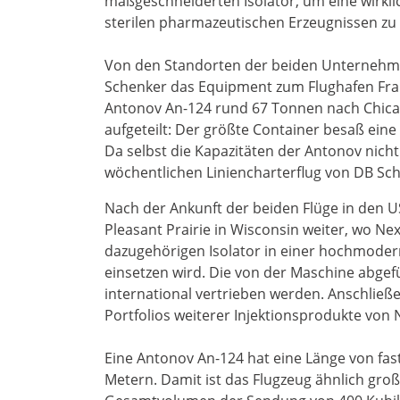
maßgeschneiderten Isolator, um eine wirkl
sterilen pharmazeutischen Erzeugnissen zu 
Von den Standorten der beiden Unternehmen
Schenker das Equipment zum Flughafen Fran
Antonov An-124 rund 67 Tonnen nach Chicag
aufgeteilt: Der größte Container besaß ein
Da selbst die Kapazitäten der Antonov nich
wöchentlichen Liniencharterflug von DB Sc
Nach der Ankunft der beiden Flüge in den 
Pleasant Prairie in Wisconsin weiter, wo N
dazugehörigen Isolator in einer hochmode
einsetzen wird. Die von der Maschine abgefü
international vertrieben werden. Anschließ
Portfolios weiterer Injektionsprodukte von
Eine Antonov An-124 hat eine Länge von fas
Metern. Damit ist das Flugzeug ähnlich groß