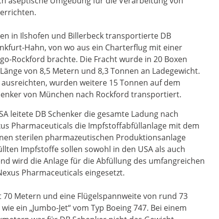
ich aseptische Umgebung für die Verarbeitung von
errichten.
 in Ilshofen und Billerbeck transportierte DB
kfurt-Hahn, von wo aus ein Charterflug mit einer
o-Rockford brachte. Die Fracht wurde in 20 Boxen
e Länge von 8,5 Metern und 8,3 Tonnen an Ladegewicht.
t ausreichten, wurden weitere 15 Tonnen auf dem
henker von München nach Rockford transportiert.
USA leitete DB Schenker die gesamte Ladung nach
exus Pharmaceuticals die Impfstoffabfüllanlage mit dem
rnen sterilen pharmazeutischen Produktionsanlage
llten Impfstoffe sollen sowohl in den USA als auch
end wird die Anlage für die Abfüllung des umfangreichen
 Nexus Pharmaceuticals eingesetzt.
t 70 Metern und eine Flügelspannweite von rund 73
 wie ein „Jumbo-Jet“ vom Typ Boeing 747. Bei einem