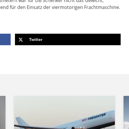
etern war für DB Schenker nicht das Gewicht,
end für den Einsatz der viermotorigen Frachtmaschine.
Twitter