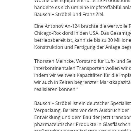
Woche das Equipment für eine Produktionsli
handelte es sich um eine Impfstoffabfüllan
Bausch + Ströbel und Franz Ziel.
Eine Antonov An-124 brachte die wertvolle 
Chicago-Rockford in den USA. Das Gesamtgew
betriebsbereit ist, kann sie bis zu 30 Milli
Konstruktion und Fertigung der Anlage bega
Thorsten Meincke, Vorstand für Luft- und Se
interkontinentalen Transporten wollen wir
indem wir weltweit Kapazitäten für die Impf
wir auch in Zeiten begrenzter Marktkapazitä
realisieren können.“
Bausch + Ströbel ist ein deutscher Spezial
Verpackung. Bereits vor dem Ausbruch de
Entwicklung und dem Bau der jetzt transport
pharmazeutischer Produkte in Glasfläschchen