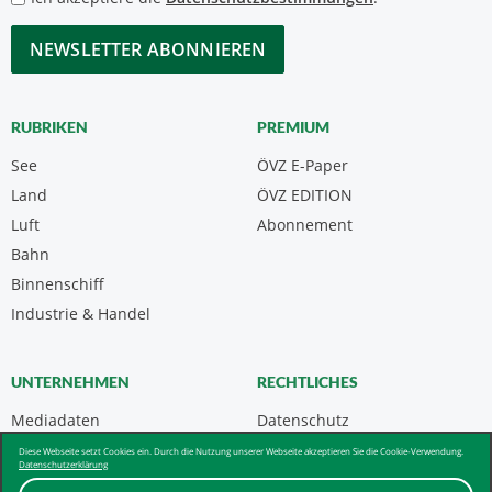
*
CAPTCHA
RUBRIKEN
PREMIUM
See
ÖVZ E-Paper
Land
ÖVZ EDITION
Luft
Abonnement
Bahn
Binnenschiff
Industrie & Handel
UNTERNEHMEN
RECHTLICHES
Mediadaten
Datenschutz
Kontakt
Impressum
Diese Webseite setzt Cookies ein. Durch die Nutzung unserer Webseite akzeptieren Sie die Cookie-Verwendung.
Datenschutzerklärung
Über uns & AGB