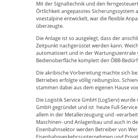
Mit der Signaltechnik und den ferngesteuer
Örtlichkeit angepasstes Sicherungssystem a
voestalpine entwickelt, war die flexible Anp
überzeugte.
Die Anlage ist so ausgelegt, dass der ansc
Zeitpunkt nachgerüstet werden kann. Weich
automatisiert und in der Wartungszentrale v
Bedienoberfläche komplett den ÖBB-Bedürf
Die akribische Vorbereitung machte sich b
Betriebes erfolgte völlig reibungslos. Schi
stammen dabei aus dem eigenen Hause voe
Die Logistik Service GmbH (LogServ) wurde v
GmbH gegründet und ist heute Full-Service-A
allem in der Metallerzeugung und -verarbeit
Maschinen- und Anlagenbau und auch in der
Eisenbahnsektor werden Betreiber von Wer
Eisenbahnverkehrsunternehmen und Privat