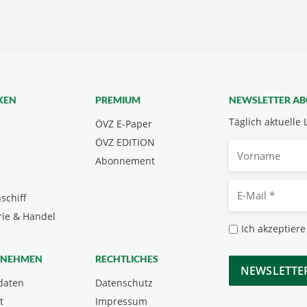
KEN
PREMIUM
NEWSLETTER A
Täglich aktuelle 
ÖVZ E-Paper
ÖVZ EDITION
Vorname
Abonnement
E-
schiff
Mail
rie & Handel
*
Datenschutz
Ich akzeptiere
*
CAPTCHA
RNEHMEN
RECHTLICHES
daten
Datenschutz
t
Impressum