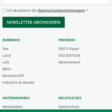
Mail
*
Datenschutzbestimmungen
Ich akzeptiere die
Datenschutzbestimmungen
.
*
*
CAPTCHA
RUBRIKEN
PREMIUM
See
ÖVZ E-Paper
Land
ÖVZ EDITION
Luft
Abonnement
Bahn
Binnenschiff
Industrie & Handel
UNTERNEHMEN
RECHTLICHES
Mediadaten
Datenschutz