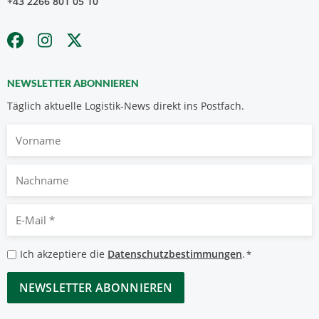
+43 2266 801 05 10
NEWSLETTER ABONNIEREN
Täglich aktuelle Logistik-News direkt ins Postfach.
Vorname
Nachname
E-
Mail
*
Datenschutzbestimmungen
Ich akzeptiere die
Datenschutzbestimmungen
.
*
*
CAPTCHA