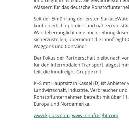
Innofreight im Einsatz. Sie gewährleisten ef
Wässern für das deutsche Rohstoffuntern
Seit der Einführung der ersten SurfaceWate
kontinuierlich optimiert und nahezu vollstä
Wandel ermöglicht eine noch reibungsloser
sicherzustellen, übernimmt die Innofreight
Waggons und Container.
Der Fokus der Partnerschaft bleibt nach vo
für den intermodalen Transport, abgestimm
teilt die Innofreight Gruppe mit.
K+S mit Hauptsitz in Kassel (D) ist Anbiete
Landwirtschaft, Industrie, Verbraucher und
Rohstoffunternehmen betreibt mit über 11.
Europa und Nordamerika.
www.kpluss.com
;
www.innofreight.com