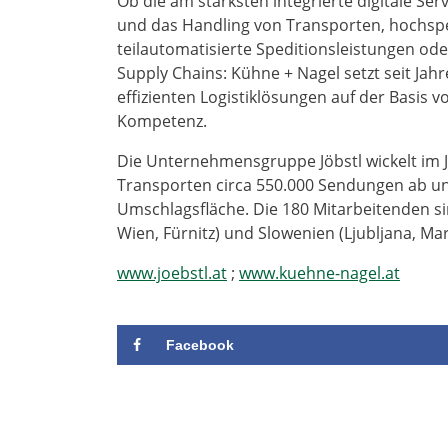
Ob die am stärksten integrierte digitale Serv
und das Handling von Transporten, hochspez
teilautomatisierte Speditionsleistungen od
Supply Chains: Kühne + Nagel setzt seit Jah
effizienten Logistiklösungen auf der Basis
Kompetenz.
Die Unternehmensgruppe Jöbstl wickelt im J
Transporten circa 550.000 Sendungen ab un
Umschlagsfläche. Die 180 Mitarbeitenden s
Wien, Fürnitz) und Slowenien (Ljubljana, Mari
www.joebstl.at
;
www.kuehne-nagel.at
Facebook