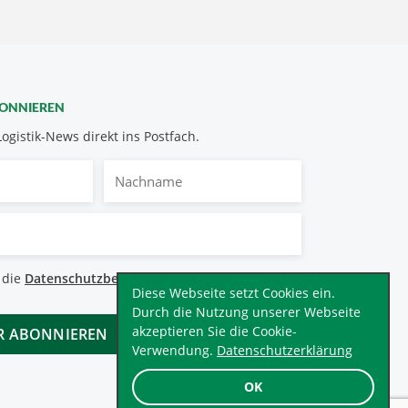
BONNIEREN
Logistik-News direkt ins Postfach.
Nachname
bestimmungen
 die
Datenschutzbestimmungen
.
*
Diese Webseite setzt Cookies ein.
Durch die Nutzung unserer Webseite
akzeptieren Sie die Cookie-
Verwendung.
Datenschutzerklärung
OK