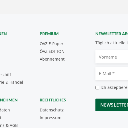
KEN
PREMIUM
NEWSLETTER A
Täglich aktuelle 
ÖVZ E-Paper
ÖVZ EDITION
Vorname
Abonnement
E-
schiff
Mail
rie & Handel
*
Datenschutz
Ich akzeptiere
*
CAPTCHA
RNEHMEN
RECHTLICHES
daten
Datenschutz
t
Impressum
uns & AGB