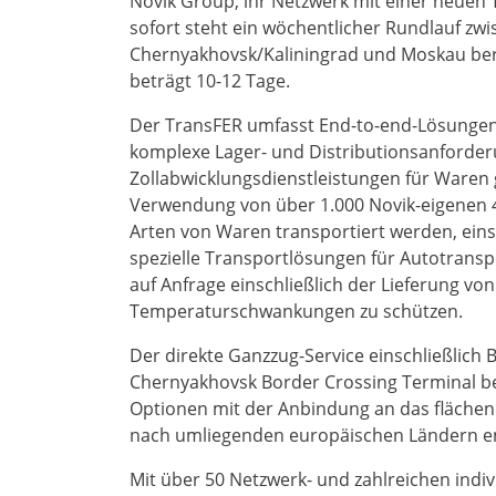
Novik Group, ihr Netzwerk mit einer neuen 
sofort steht ein wöchentlicher Rundlauf zw
Chernyakhovsk/Kaliningrad und Moskau bere
beträgt 10-12 Tage.
Der TransFER umfasst End-to-end-Lösungen v
komplexe Lager- und Distributionsanforderu
Zollabwicklungsdienstleistungen für Waren
Verwendung von über 1.000 Novik-eigenen 4
Arten von Waren transportiert werden, eins
spezielle Transportlösungen für Autotrans
auf Anfrage einschließlich der Lieferung v
Temperaturschwankungen zu schützen.
Der direkte Ganzzug-Service einschließlich 
Chernyakhovsk Border Crossing Terminal bei
Optionen mit der Anbindung an das fläche
nach umliegenden europäischen Ländern en
Mit über 50 Netzwerk- und zahlreichen indi