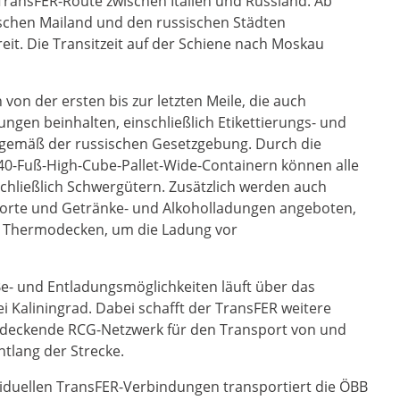
TransFER-Route zwischen Italien und Russland. Ab
ischen Mailand und den russischen Städten
it. Die Transitzeit auf der Schiene nach Moskau
on der ersten bis zur letzten Meile, die auch
ngen beinhalten, einschließlich Etikettierungs- und
 gemäß der russischen Gesetzgebung. Durch die
0-Fuß-High-Cube-Pallet-Wide-Containern können alle
chließlich Schwergütern. Zusätzlich werden auch
porte und Getränke- und Alkoholladungen angeboten,
on Thermodecken, um die Ladung vor
Be- und Entladungsmöglichkeiten läuft über das
 Kaliningrad. Dabei schafft der TransFER weitere
ndeckende RCG-Netzwerk für den Transport von und
tlang der Strecke.
viduellen TransFER-Verbindungen transportiert die ÖBB