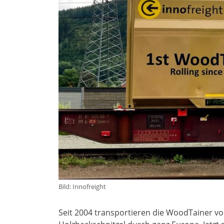
Bild: Innofreight
Seit 2004 transportieren die WoodTainer v