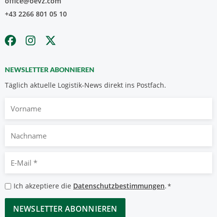
office@oevz.com
+43 2266 801 05 10
NEWSLETTER ABONNIEREN
Täglich aktuelle Logistik-News direkt ins Postfach.
Vorname
Nachname
E-
Mail
*
Datenschutzbestimmungen
Ich akzeptiere die
Datenschutzbestimmungen
.
*
*
CAPTCHA