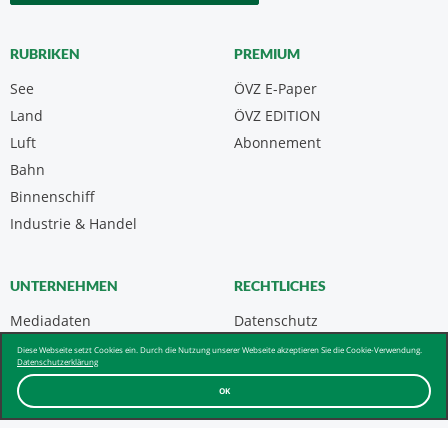
RUBRIKEN
PREMIUM
See
ÖVZ E-Paper
Land
ÖVZ EDITION
Luft
Abonnement
Bahn
Binnenschiff
Industrie & Handel
UNTERNEHMEN
RECHTLICHES
Mediadaten
Datenschutz
Kontakt
Impressum
Diese Webseite setzt Cookies ein. Durch die Nutzung unserer Webseite akzeptieren Sie die Cookie-Verwendung.
Datenschutzerklärung
Über uns & AGB
OK