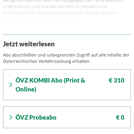
die gemeinsam mit dem Technologiepartner Terra Robotics
programmiert und erprobt werden.So entsteht eine
Testplattform für komplexere Aufgaben, etwa im Bereich
Verpackung oder Kommissionierung.
Jetzt weiterlesen
Abo abschließen und unbegrenzten Zugriff auf alle Inhalte der
Österreichischen Verkehrszeitung erhalten.
ÖVZ KOMBI Abo (Print &
€ 310
Online)
ÖVZ Probeabo
€ 0