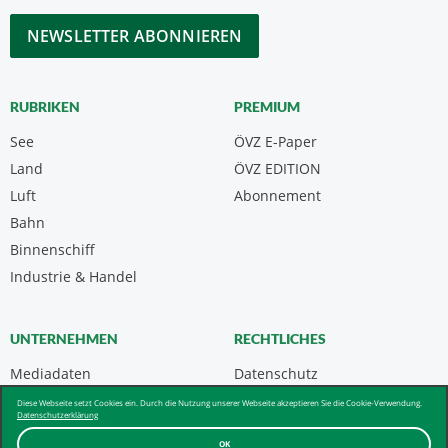
*
CAPTCHA
RUBRIKEN
PREMIUM
See
ÖVZ E-Paper
Land
ÖVZ EDITION
Luft
Abonnement
Bahn
Binnenschiff
Industrie & Handel
UNTERNEHMEN
RECHTLICHES
Mediadaten
Datenschutz
Kontakt
Impressum
Diese Webseite setzt Cookies ein. Durch die Nutzung unserer Webseite akzeptieren Sie die Cookie-Verwendung.
Datenschutzerklärung
Über uns & AGB
OK