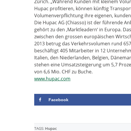
Zürich. „Während Kunden mit kleinem Volum
Hupac profitieren, können künftig Transp
Volumenverpflichtung ihre eigenen, kunden
Die Hupac AG (Chiasso) ist der führende An
gehört zu den ‚Marktleadern‘ in Europa. Da
zwischen den grossen europäischen Wirtsch
2013 betrug das Verkehrsvolumen rund 65
beschäftigt 405 Mitarbeiter in 12 Unterneh
Italien, den Niederlanden, Belgien, Dänema
stehen eine Umsatzsteigerung um 5,7 Proze
von 6,6 Mio. CHF zu Buche.
www.hupac.com
Facebook
TAGS:
Hupac