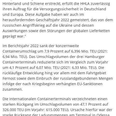
Hinterland und Schiene erstreckt, erfüllt die HHLA zuverlässig
ihren Auftrag für die Versorgungs­sicherheit in Deutschland
und Europa. Diese Aufgabe haben wir auch im
herausfordernden Geschäftsjahr 2022 gemeistert, das von dem
russischen Angriffskrieg auf die Ukraine und dessen
Auswirkungen sowie den Störungen der globalen Lieferketten
geprägt war.“
Im Berichtsjahr 2022 sank der konzernweite
Containerumschlag um 7,9 Prozent auf 6,396 Mio. TEU (2021:
6,94 Mio. TEU). Das Umschlagvolumen der drei Hamburger
Containerterminals reduzierte sich im Vergleich zum Vorjahr
um 4,1 Prozent auf 6,07 Mio. TEU (2021: 6,33 Mio. TEU). Die
rückläufige Entwicklung hing vor allem mit dem Fahrtgebiet
Fernost sowie dem Einbruch der russlandgebundenen Mengen
infolge der nach Kriegsbeginn verhängten EU-Sanktionen
zusammen.
Die internationalen Containerterminals verzeichneten einen
starken Rückgang im Umschlagvolumen von 47,1 Prozent auf
326.000 TEU (im Vorjahr: 615.000 TEU). Ursache hierfür war der
starke Rückgang der Ladungsmengen am Terminal in Odessa,