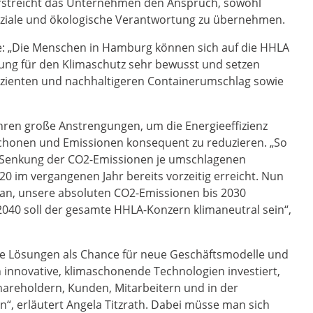
erstreicht das Unternehmen den Anspruch, sowohl
h soziale und ökologische Verantwortung zu übernehmen.
e: „Die Menschen in Hamburg können sich auf die HHLA
tung für den Klimaschutz sehr bewusst und setzen
izienten und nachhaltigeren Containerumschlag sowie
hren große Anstrengungen, um die Energieeffizienz
 schonen und Emissionen konsequent zu reduzieren. „So
er Senkung der CO2-Emissionen je umschlagenen
0 im vergangenen Jahr bereits vorzeitig erreicht. Nun
aran, unsere absoluten CO2-Emissionen bis 2030
2040 soll der gesamte HHLA-Konzern klimaneutral sein“,
ige Lösungen als Chance für neue Geschäftsmodelle und
n innovative, klimaschonende Technologien investiert,
 Shareholdern, Kunden, Mitarbeitern und in der
n“, erläutert Angela Titzrath. Dabei müsse man sich