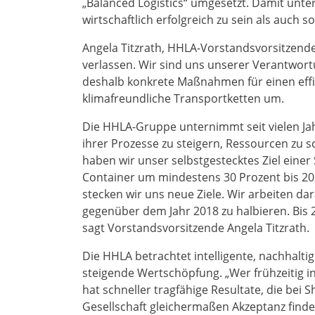
„Balanced Logistics“ umgesetzt. Damit unt
wirtschaftlich erfolgreich zu sein als auc
Angela Titzrath, HHLA-Vorstandsvorsitzend
verlassen. Wir sind uns unserer Verantwor
deshalb konkrete Maßnahmen für einen eff
klimafreundliche Transportketten um.
Die HHLA-Gruppe unternimmt seit vielen Ja
ihrer Prozesse zu steigern, Ressourcen zu
haben wir unser selbstgestecktes Ziel ein
Container um mindestens 30 Prozent bis 202
stecken wir uns neue Ziele. Wir arbeiten d
gegenüber dem Jahr 2018 zu halbieren. Bis 
sagt Vorstandsvorsitzende Angela Titzrath.
Die HHLA betrachtet intelligente, nachhalt
steigende Wertschöpfung. „Wer frühzeitig i
hat schneller tragfähige Resultate, die bei
Gesellschaft gleichermaßen Akzeptanz finde