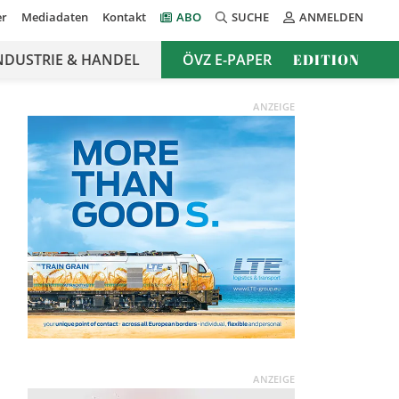
er
Mediadaten
Kontakt
ABO
SUCHE
ANMELDEN
NDUSTRIE & HANDEL
ÖVZ E-PAPER
EDITION
ANZEIGE
ANZEIGE