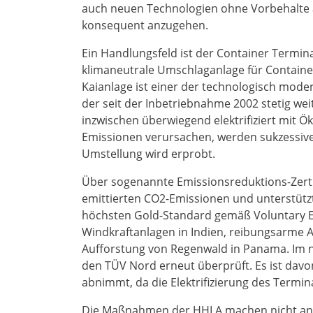
auch neuen Technologien ohne Vorbehalte 
konsequent anzugehen.
Ein Handlungsfeld ist der Container Termina
klimaneutrale Umschlaganlage für Containe
Kaianlage ist einer der technologisch mode
der seit der Inbetriebnahme 2002 stetig wei
inzwischen überwiegend elektrifiziert mit 
Emissionen verursachen, werden sukzessive a
Umstellung wird erprobt.
Über sogenannte Emissionsreduktions-Zerti
emittierten CO2-Emissionen und unterstützt
höchsten Gold-Standard gemäß Voluntary Emi
Windkraftanlagen in Indien, reibungsarme A
Aufforstung von Regenwald in Panama. Im 
den TÜV Nord erneut überprüft. Es ist da
abnimmt, da die Elektrifizierung des Termina
Die Maßnahmen der HHLA machen nicht an d