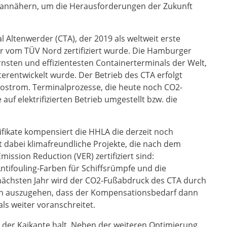
annähern, um die Herausforderungen der Zukunft
l Altenwerder (CTA), der 2019 als weltweit erste
r vom TÜV Nord zertifiziert wurde. Die Hamburger
rnsten und effizientesten Containerterminals der Welt,
terentwickelt wurde. Der Betrieb des CTA erfolgt
Ökostrom. Terminalprozesse, die heute noch CO2-
uf elektrifizierten Betrieb umgestellt bzw. die
fikate kompensiert die HHLA die derzeit noch
 dabei klimafreundliche Projekte, die nach dem
ssion Reduction (VER) zertifiziert sind:
ntifouling-Farben für Schiffsrümpfe und die
nächsten Jahr wird der CO2-Fußabdruck des CTA durch
von auszugehen, dass der Kompensationsbedarf dann
ls weiter voranschreitet.
er Kaikante halt. Neben der weiteren Optimierung