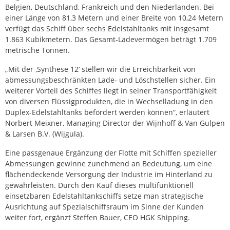
Belgien, Deutschland, Frankreich und den Niederlanden. Bei
einer Länge von 81,3 Metern und einer Breite von 10,24 Metern
verfügt das Schiff über sechs Edelstahltanks mit insgesamt
1.863 Kubikmetern. Das Gesamt-Ladevermögen beträgt 1.709
metrische Tonnen.
„Mit der ‚Synthese 12‘ stellen wir die Erreichbarkeit von
abmessungsbeschränkten Lade- und Löschstellen sicher. Ein
weiterer Vorteil des Schiffes liegt in seiner Transportfähigkeit
von diversen Flüssigprodukten, die in Wechselladung in den
Duplex-Edelstahltanks befördert werden können“, erläutert
Norbert Meixner, Managing Director der Wijnhoff & Van Gulpen
& Larsen B.V. (Wijgula).
Eine passgenaue Ergänzung der Flotte mit Schiffen spezieller
Abmessungen gewinne zunehmend an Bedeutung, um eine
flächendeckende Versorgung der Industrie im Hinterland zu
gewährleisten. Durch den Kauf dieses multifunktionell
einsetzbaren Edelstahltankschiffs setze man strategische
Ausrichtung auf Spezialschiffsraum im Sinne der Kunden
weiter fort, ergänzt Steffen Bauer, CEO HGK Shipping.