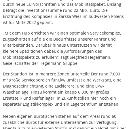
durch neue EU-Vorschriften und das Mobilitätspaket. Bislang
beträgt die Investitionssumme rund 22 Mio. Euro. Die
Eröffnung des Komplexes in Żarska Wieś im Südwesten Polens
ist für Mitte 2022 geplant.
„Mit dem Hub errichten wir einen optimalen Servicekomplex,
zugeschnitten auf die die Bedürfnisse unserer Fahrer und
Mitarbeitenden. Darüber hinaus unterstützen wir damit
kleinere Speditionen dabei, die Anforderungen des
Mobilitätspakets zu erfüllen“, sagt Siegfried Hegelmann,
Gesellschafter der Hegelmann Gruppe.
Der Standort ist in mehrere Zonen unterteilt: Der rund 7.000
m² große Servicebereich für Lkw umfasst eine Werkstatt, eine
Diagnoseeinrichtung, eine Lackiererei und eine Lkw-
Waschanlage. Hinzu kommt ein knapp 6.000 m² großes
Ersatzteil- und Reifenlager. In Zukunft sollen hier noch ein
separater Logistikkomplex und ein Lagerzentrum entstehen.
Neben eigenen Büroflächen stehen auf dem Areal rund 60
zusätzliche Büros für externe Unternehmen zur Verfügung.
Ebenfalls zum erweiterten Stützpunkt gehört ein Hotel mit über