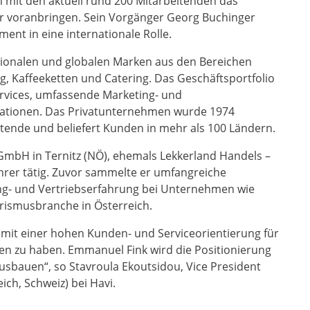
mit den aktuell rund 200 Mitarbeitenden das
 voranbringen. Sein Vorgänger Georg Buchinger
ent in eine internationale Rolle.
regionalen und globalen Marken aus den Bereichen
ng, Kaffeeketten und Catering. Das Geschäftsportfolio
rvices, umfassende Marketing- und
ationen. Das Privatunternehmen wurde 1974
itende und beliefert Kunden in mehr als 100 Ländern.
 GmbH in Ternitz (NÖ), ehemals Lekkerland Handels –
hrer tätig. Zuvor sammelte er umfangreiche
ng- und Vertriebserfahrung bei Unternehmen wie
rismusbranche in Österreich.
 mit einer hohen Kunden- und Serviceorientierung für
n zu haben. Emmanuel Fink wird die Positionierung
ausbauen“, so Stavroula Ekoutsidou, Vice President
ch, Schweiz) bei Havi.