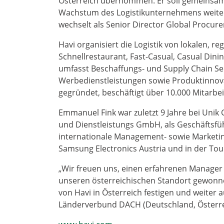
Österreich übernommen. Er soll gemeinsam 
Wachstum des Logistikunternehmens weiter
wechselt als Senior Director Global Procurem
Havi organisiert die Logistik von lokalen, 
Schnellrestaurant, Fast-Casual, Casual Dini
umfasst Beschaffungs- und Supply Chain Se
Werbedienstleistungen sowie Produktinnov
gegründet, beschäftigt über 10.000 Mitarbe
Emmanuel Fink war zuletzt 9 Jahre bei Unik
und Dienstleistungs GmbH, als Geschäftsfü
internationale Management- sowie Marketi
Samsung Electronics Austria und in der Tou
„Wir freuen uns, einen erfahrenen Manager
unseren österreichischen Standort gewonne
von Havi in Österreich festigen und weiter 
Länderverbund DACH (Deutschland, Österrei