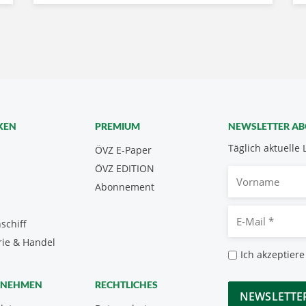
KEN
PREMIUM
NEWSLETTER A
Täglich aktuelle 
ÖVZ E-Paper
ÖVZ EDITION
Vorname
Abonnement
E-
schiff
Mail
rie & Handel
*
Datenschutz
Ich akzeptiere
*
CAPTCHA
RNEHMEN
RECHTLICHES