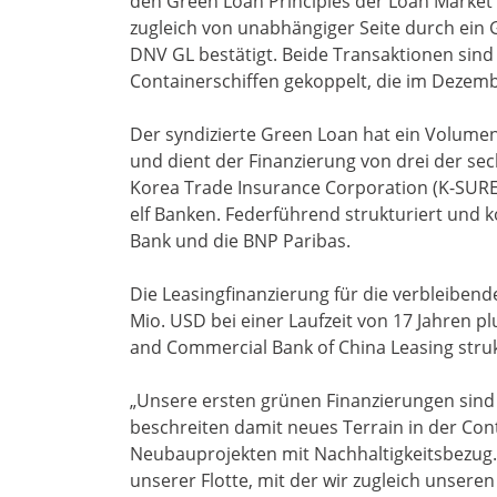
den Green Loan Principles der Loan Market
zugleich von unabhängiger Seite durch ein 
DNV GL bestätigt. Beide Transaktionen sind
Containerschiffen gekoppelt, die im Dezemb
Der syndizierte Green Loan hat ein Volumen 
und dient der Finanzierung von drei der sech
Korea Trade Insurance Corporation (K-SURE
elf Banken. Federführend strukturiert und k
Bank und die BNP Paribas.
Die Leasingfinanzierung für die verbleiben
Mio. USD bei einer Laufzeit von 17 Jahren p
and Commercial Bank of China Leasing struk
„Unsere ersten grünen Finanzierungen sind 
beschreiten damit neues Terrain in der Cont
Neubauprojekten mit Nachhaltigkeitsbezug.
unserer Flotte, mit der wir zugleich unser