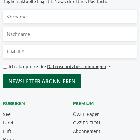
Täglich aktuelle Logistik-News direkt ins Postfach.
Vorname
Nachname
E-
Mail
*
Datenschutzbestimmungen
Ich akzeptiere die
Datenschutzbestimmungen
.
*
*
CAPTCHA
RUBRIKEN
PREMIUM
See
ÖVZ E-Paper
Land
ÖVZ EDITION
Luft
Abonnement
Bahn