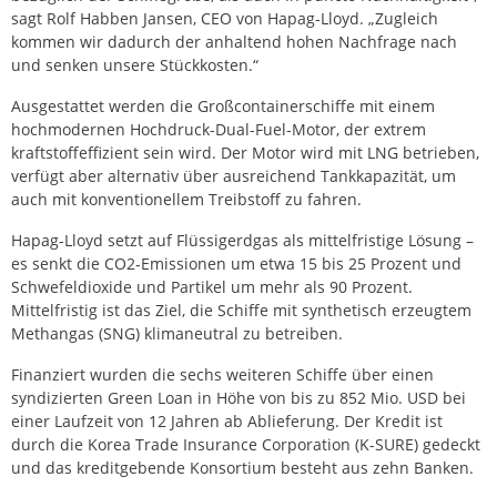
sagt Rolf Habben Jansen, CEO von Hapag-Lloyd. „Zugleich
kommen wir dadurch der anhaltend hohen Nachfrage nach
und senken unsere Stückkosten.“
Ausgestattet werden die Großcontainerschiffe mit einem
hochmodernen Hochdruck-Dual-Fuel-Motor, der extrem
kraftstoffeffizient sein wird. Der Motor wird mit LNG betrieben,
verfügt aber alternativ über ausreichend Tankkapazität, um
auch mit konventionellem Treibstoff zu fahren.
Hapag-Lloyd setzt auf Flüssigerdgas als mittelfristige Lösung –
es senkt die CO2-Emissionen um etwa 15 bis 25 Prozent und
Schwefeldioxide und Partikel um mehr als 90 Prozent.
Mittelfristig ist das Ziel, die Schiffe mit synthetisch erzeugtem
Methangas (SNG) klimaneutral zu betreiben.
Finanziert wurden die sechs weiteren Schiffe über einen
syndizierten Green Loan in Höhe von bis zu 852 Mio. USD bei
einer Laufzeit von 12 Jahren ab Ablieferung. Der Kredit ist
durch die Korea Trade Insurance Corporation (K-SURE) gedeckt
und das kreditgebende Konsortium besteht aus zehn Banken.