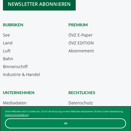
CAPTCHA
RUBRIKEN
PREMIUM
See
ÖVZ E-Paper
Land
ÖVZ EDITION
Luft
Abonnement
Bahn
Binnenschiff
Industrie & Handel
UNTERNEHMEN
RECHTLICHES
Mediadaten
Datenschutz
Kontakt
Impressum
Diese Webseite setzt Cookies ein. Durch die Nutzung unserer Webseite akzeptieren Sie die Cookie-Verwendung.
Datenschutzerklärung
Über uns & AGB
OK