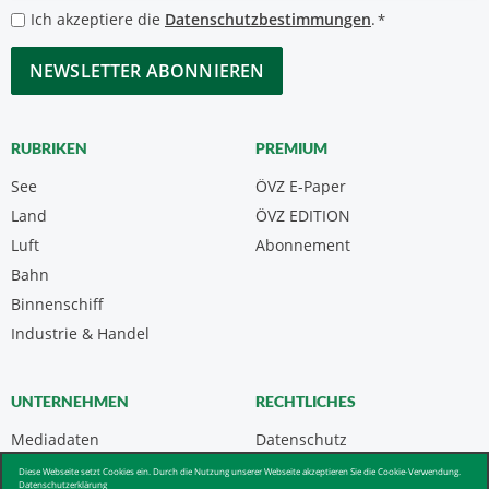
*
Datenschutzbestimmungen
Ich akzeptiere die
Datenschutzbestimmungen
.
*
*
CAPTCHA
RUBRIKEN
PREMIUM
See
ÖVZ E-Paper
Land
ÖVZ EDITION
Luft
Abonnement
Bahn
Binnenschiff
Industrie & Handel
UNTERNEHMEN
RECHTLICHES
Mediadaten
Datenschutz
Kontakt
Impressum
Diese Webseite setzt Cookies ein. Durch die Nutzung unserer Webseite akzeptieren Sie die Cookie-Verwendung.
Datenschutzerklärung