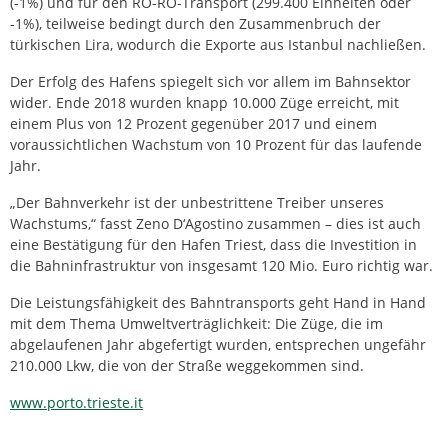
(-1%) und für den RO-RO-Transport (299.400 Einheiten oder
-1%), teilweise bedingt durch den Zusammenbruch der
türkischen Lira, wodurch die Exporte aus Istanbul nachließen.
Der Erfolg des Hafens spiegelt sich vor allem im Bahnsektor
wider. Ende 2018 wurden knapp 10.000 Züge erreicht, mit
einem Plus von 12 Prozent gegenüber 2017 und einem
voraussichtlichen Wachstum von 10 Prozent für das laufende
Jahr.
„Der Bahnverkehr ist der unbestrittene Treiber unseres
Wachstums,“ fasst Zeno D‘Agostino zusammen – dies ist auch
eine Bestätigung für den Hafen Triest, dass die Investition in
die Bahninfrastruktur von insgesamt 120 Mio. Euro richtig war.
Die Leistungsfähigkeit des Bahntransports geht Hand in Hand
mit dem Thema Umweltverträglichkeit: Die Züge, die im
abgelaufenen Jahr abgefertigt wurden, entsprechen ungefähr
210.000 Lkw, die von der Straße weggekommen sind.
www.porto.trieste.it