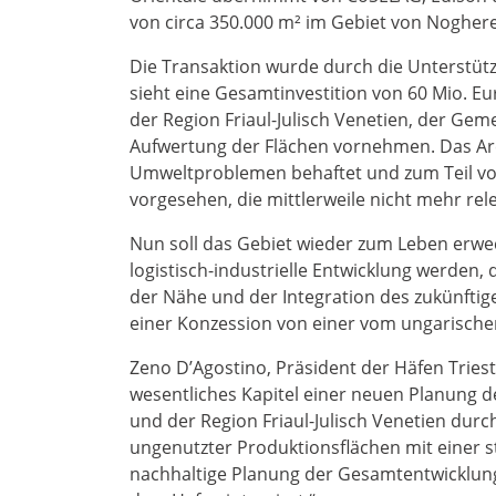
von circa 350.000 m² im Gebiet von Nogher
Die Transaktion wurde durch die Unterst
sieht eine Gesamtinvestition von 60 Mio. E
der Region Friaul-Julisch Venetien, der G
Aufwertung der Flächen vornehmen. Das Area
Umweltproblemen behaftet und zum Teil vor
vorgesehen, die mittlerweile nicht mehr rel
Nun soll das Gebiet wieder zum Leben erwec
logistisch-industrielle Entwicklung werden,
der Nähe und der Integration des zukünft
einer Konzession von einer vom ungarischen
Zeno D’Agostino, Präsident der Häfen Tries
wesentliches Kapitel einer neuen Planung 
und der Region Friaul-Julisch Venetien durc
ungenutzter Produktionsflächen mit einer st
nachhaltige Planung der Gesamtentwicklung 