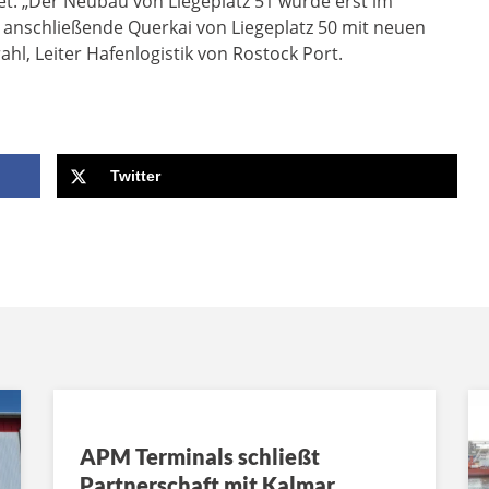
t. „Der Neubau von Liegeplatz 51 wurde erst im
h anschließende Querkai von Liegeplatz 50 mit neuen
hl, Leiter Hafenlogistik von Rostock Port.
Twitter
APM Terminals schließt
Partnerschaft mit Kalmar