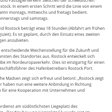
r- und Passagierverkehr zwischen der schwedischen
ck. In einem ersten Schritt wird die Linie von einem
amn montags, mittwochs und freitags bedient.
donnerstags und samstags.
d Rostock beträgt etwa 18 Stunden (Abfahrt am frühen
zeit). Es ist geplant, durch den Einsatz eines zweiten
ngen anzubieten.
e entscheidende Weichenstellung für die Zukunft und
sten des Standortes aus. Rostock entwickelt sich
be im Nordeuropaverkehr. Dies ist einzigartig für einen
Geschäftsführer des Hafenbetreibers Rostock Port.
 Madsen zeigt sich erfreut und betont: „Rostock zeigt
Wir haben nun eine weitere Anbindung in Richtung
 für eine Kooperation mit Unternehmen und
rdienst am südöstlichsten Liegeplatz des