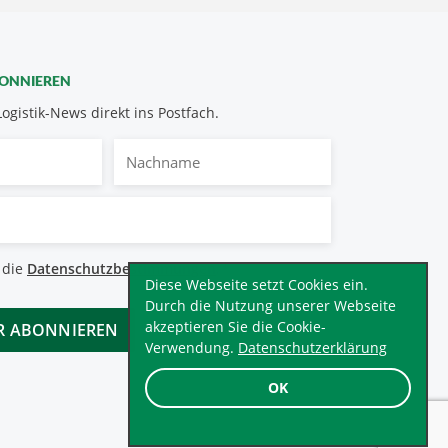
BONNIEREN
Logistik-News direkt ins Postfach.
Nachname
bestimmungen
 die
Datenschutzbestimmungen
.
*
Diese Webseite setzt Cookies ein.
Durch die Nutzung unserer Webseite
akzeptieren Sie die Cookie-
Verwendung.
Datenschutzerklärung
OK