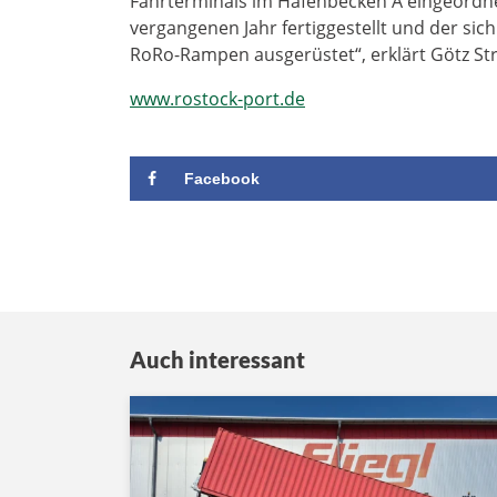
Fährterminals im Hafenbecken A eingeordne
vergangenen Jahr fertiggestellt und der sic
RoRo-Rampen ausgerüstet“, erklärt Götz Stra
www.rostock-port.de
Facebook
Auch interessant