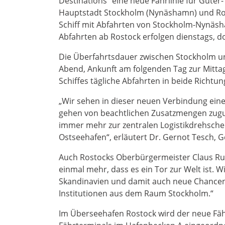
Destinations“ eine neue Fährlinie für Güte
Hauptstadt Stockholm (Nynäshamn) und Rosto
Schiff mit Abfahrten von Stockholm-Nynäsh
Abfahrten ab Rostock erfolgen dienstags, 
Die Überfahrtsdauer zwischen Stockholm un
Abend, Ankunft am folgenden Tag zur Mittags
Schiffes tägliche Abfahrten in beide Richtu
„Wir sehen in dieser neuen Verbindung ein
gehen von beachtlichen Zusatzmengen zugun
immer mehr zur zentralen Logistikdrehschei
Ostseehafen“, erläutert Dr. Gernot Tesch, 
Auch Rostocks Oberbürgermeister Claus Ruhe
einmal mehr, dass es ein Tor zur Welt ist. 
Skandinavien und damit auch neue Chancen
Institutionen aus dem Raum Stockholm.“
Im Überseehafen Rostock wird der neue Fäh