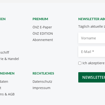
KEN
PREMIUM
NEWSLETTER A
Täglich aktuelle 
ÖVZ E-Paper
ÖVZ EDITION
Vorname
Abonnement
E-
schiff
Mail
rie & Handel
*
Datenschutz
Ich akzeptiere
*
CAPTCHA
RNEHMEN
RECHTLICHES
daten
Datenschutz
t
Impressum
uns & AGB