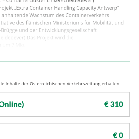
L – Containercluster Linkerscheldeoever)
rojekt „Extra Container Handling Capacity Antwerp“
as anhaltende Wachstum des Containerverkehrs
itiative des flämischen Ministeriums für Mobilität und
-Brügge und der Entwicklungsgesellschaft
eldeoever).Das Projekt wird die
 um 7 Mio.
le Inhalte der Österreichischen Verkehrszeitung erhalten.
Online)
€ 310
€ 0