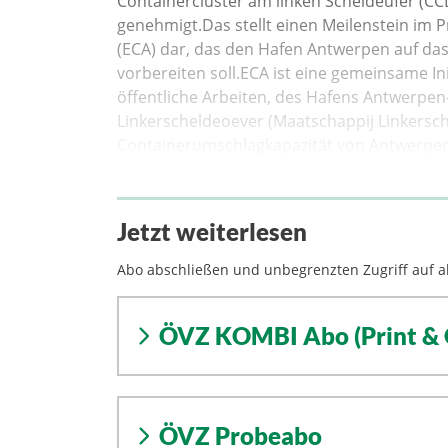
Containercluster am linken Scheldeufer (CC
genehmigt.Das stellt einen Meilenstein im P
(ECA) dar, das den Hafen Antwerpen auf d
vorbereiten soll.ECA ist eine gemeinsame In
öffentliche Arbeiten, des Hafens Antwerpen
Linkerscheldeoever (Maatschappij Linkersch
Containerumschlagkapazität von Antwerpen
Jetzt weiterlesen
Abo abschließen und unbegrenzten Zugriff auf al
ÖVZ KOMBI Abo (Print & 
ÖVZ Probeabo