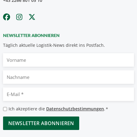
+43 2266 801 05 10
NEWSLETTER ABONNIEREN
Täglich aktuelle Logistik-News direkt ins Postfach.
Vorname
Nachname
E-
Mail
*
Datenschutzbestimmungen
Ich akzeptiere die
Datenschutzbestimmungen
.
*
*
CAPTCHA