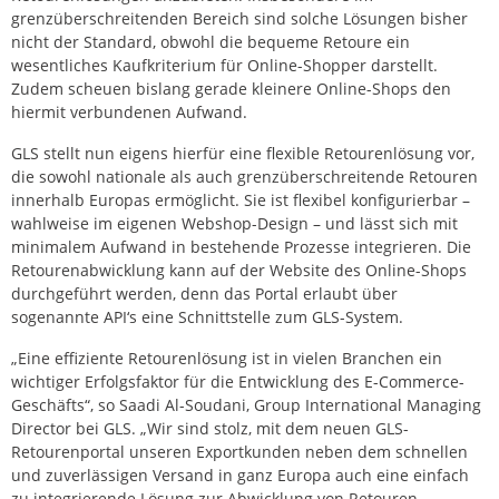
grenzüberschreitenden Bereich sind solche Lösungen bisher
nicht der Standard, obwohl die bequeme Retoure ein
wesentliches Kaufkriterium für Online-Shopper darstellt.
Zudem scheuen bislang gerade kleinere Online-Shops den
hiermit verbundenen Aufwand.
GLS stellt nun eigens hierfür eine flexible Retourenlösung vor,
die sowohl nationale als auch grenzüberschreitende Retouren
innerhalb Europas ermöglicht. Sie ist flexibel konfigurierbar –
wahlweise im eigenen Webshop-Design – und lässt sich mit
minimalem Aufwand in bestehende Prozesse integrieren. Die
Retourenabwicklung kann auf der Website des Online-Shops
durchgeführt werden, denn das Portal erlaubt über
sogenannte API‘s eine Schnittstelle zum GLS-System.
„Eine effiziente Retourenlösung ist in vielen Branchen ein
wichtiger Erfolgsfaktor für die Entwicklung des E-Commerce-
Geschäfts“, so Saadi Al-Soudani, Group International Managing
Director bei GLS. „Wir sind stolz, mit dem neuen GLS-
Retourenportal unseren Exportkunden neben dem schnellen
und zuverlässigen Versand in ganz Europa auch eine einfach
zu integrierende Lösung zur Abwicklung von Retouren