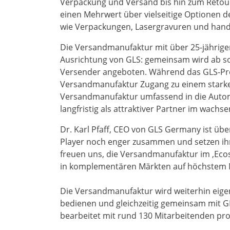
Verpackung und Versand bis hin zum Reto
einen Mehrwert über vielseitige Optionen d
wie Verpackungen, Lasergravuren und hand
Die Versandmanufaktur mit über 25-jähriger F
Ausrichtung von GLS: gemeinsam wird ab sof
Versender angeboten. Während das GLS-Prod
Versandmanufaktur Zugang zu einem starken 
Versandmanufaktur umfassend in die Automat
langfristig als attraktiver Partner im wac
Dr. Karl Pfaff, CEO von GLS Germany ist übe
Player noch enger zusammen und setzen ih
freuen uns, die Versandmanufaktur im ‚Ec
in komplementären Märkten auf höchstem N
Die Versandmanufaktur wird weiterhin eige
bedienen und gleichzeitig gemeinsam mit G
bearbeitet mit rund 130 Mitarbeitenden pro 