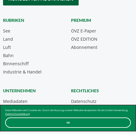
RUBRIKEN
PREMIUM
See
ÖVZ E-Paper
Land
ÖVZ EDITION
Luft
Abonnement
Bahn
Binnenschiff
Industrie & Handel
UNTERNEHMEN
RECHTLICHES
Mediadaten
Datenschutz
Kontakt
Impressum
Diese Webseite setzt Cookies ein. Durch die Nutzung unserer Webseite akzeptieren Sie die Cookie-Verwendung.
Datenschutzerklärung
Über uns & AGB
OK