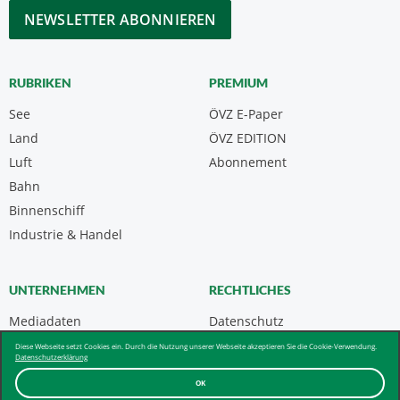
CAPTCHA
RUBRIKEN
PREMIUM
See
ÖVZ E-Paper
Land
ÖVZ EDITION
Luft
Abonnement
Bahn
Binnenschiff
Industrie & Handel
UNTERNEHMEN
RECHTLICHES
Mediadaten
Datenschutz
Kontakt
Impressum
Diese Webseite setzt Cookies ein. Durch die Nutzung unserer Webseite akzeptieren Sie die Cookie-Verwendung.
Datenschutzerklärung
Über uns & AGB
OK