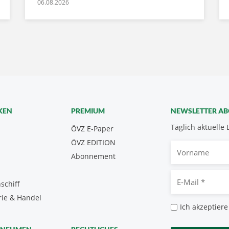
06.08.2026
KEN
PREMIUM
NEWSLETTER A
Täglich aktuelle 
ÖVZ E-Paper
ÖVZ EDITION
Vorname
Abonnement
E-
schiff
Mail
rie & Handel
*
Datenschutz
Ich akzeptiere
*
CAPTCHA