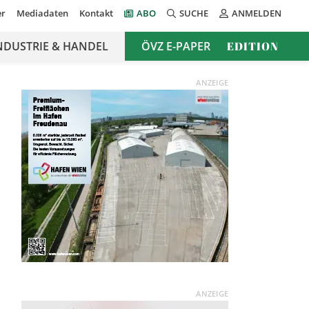
er
Mediadaten
Kontakt
ABO
SUCHE
ANMELDEN
NDUSTRIE & HANDEL
ÖVZ E-PAPER
EDITION
ANZEIGE
ANZEIGE