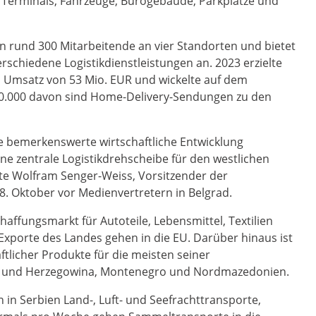
n Terminals, Fahrzeuge, Bürogebäude, Parkplätze und
n rund 300 Mitarbeitende an vier Standorten und bietet
schiedene Logistikdienstleistungen an. 2023 erzielte
 Umsatz von 53 Mio. EUR und wickelte auf dem
0.000 davon sind Home-Delivery-Sendungen zu den
e bemerkenswerte wirtschaftliche Entwicklung
e zentrale Logistikdrehscheibe für den westlichen
ärte Wolfram Senger-Weiss, Vorsitzender der
. Oktober vor Medienvertretern in Belgrad.
haffungsmarkt für Autoteile, Lebensmittel, Textilien
Exporte des Landes gehen in die EU. Darüber hinaus ist
ftlicher Produkte für die meisten seiner
en und Herzegowina, Montenegro und Nordmazedonien.
in Serbien Land-, Luft- und Seefrachttransporte,