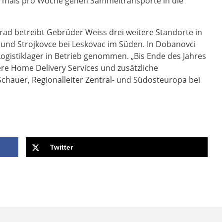
hrmals pro Woche gehen Sammeltransporte in die
ad betreibt Gebrüder Weiss drei weitere Standorte in
š und Strojkovce bei Leskovac im Süden. In Dobanovci
Logistiklager in Betrieb genommen. „Bis Ende des Jahres
ere Home Delivery Services und zusätzliche
Schauer, Regionalleiter Zentral- und Südosteuropa bei
Twitter