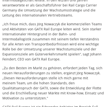
Intermodalgeschäft leitete. In den letzten drei Jahren
verantwortete er als Geschäftsführer bei Rail Cargo Carrier
Germany die Umsetzung der Wachstumsstrategie und die
Leitung des internationalen Vertriebsteams.
„Ich freue mich, dass Jörg Nowaczyk die kommerziellen Teams
und Aktivitäten von GATX Rail Europe leiten wird. Sein starker
internationaler Hintergrund in der Bahn- und
Intermodallogistik zusammen mit seinem tiefen Verständnis
für alle Arten von Transportbedürfnissen wird eine wichtige
Rolle bei der Umsetzung unserer Wachstumsziele und der
Expansionsziele am Güterverkehrsmarkt spielen“, sagt Johann
Feindert, CEO von GATX Rail Europe.
„Zu den Besten im Markt zu gehören, erfordert jeden Tag, sich
neuen Herausforderungen zu stellen, ergänzt Jörg Nowaczyk.
„Diesen Herausforderungen stelle ich mich gerne mit
meinem Team, um die hohen Standards, den
Qualitätsanspruch der GATX, sowie die Entwicklung der Flotte
und die Erschließung neuer Märkte mit Know-how, Einsatz und
Motivation zu unterstützen.“
GATX Rail Europe ist ein führender Anbieter im Bereich Full-