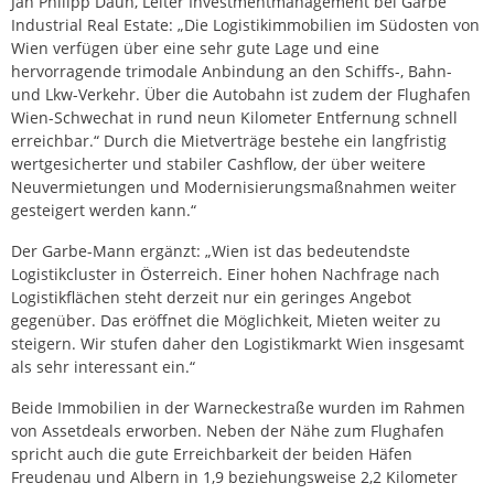
Jan Philipp Daun, Leiter Investmentmanagement bei Garbe
Industrial Real Estate: „Die Logistikimmobilien im Südosten von
Wien verfügen über eine sehr gute Lage und eine
hervorragende trimodale Anbindung an den Schiffs-, Bahn-
und Lkw-Verkehr. Über die Autobahn ist zudem der Flughafen
Wien-Schwechat in rund neun Kilometer Entfernung schnell
erreichbar.“ Durch die Mietverträge bestehe ein langfristig
wertgesicherter und stabiler Cashflow, der über weitere
Neuvermietungen und Modernisierungsmaßnahmen weiter
gesteigert werden kann.“
Der Garbe-Mann ergänzt: „Wien ist das bedeutendste
Logistikcluster in Österreich. Einer hohen Nachfrage nach
Logistikflächen steht derzeit nur ein geringes Angebot
gegenüber. Das eröffnet die Möglichkeit, Mieten weiter zu
steigern. Wir stufen daher den Logistikmarkt Wien insgesamt
als sehr interessant ein.“
Beide Immobilien in der Warneckestraße wurden im Rahmen
von Assetdeals erworben. Neben der Nähe zum Flughafen
spricht auch die gute Erreichbarkeit der beiden Häfen
Freudenau und Albern in 1,9 beziehungsweise 2,2 Kilometer