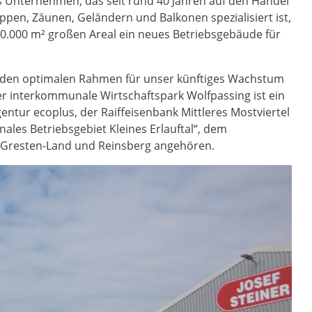
as Unternehmen, das seit rund 40 Jahren auf den Handel
ppen, Zäunen, Geländern und Balkonen spezialisiert ist,
40.000 m² großen Areal ein neues Betriebsgebäude für
d den optimalen Rahmen für unser künftiges Wachstum
Der interkommunale Wirtschaftspark Wolfpassing ist ein
ntur ecoplus, der Raiffeisenbank Mittleres Mostviertel
es Betriebsgebiet Kleines Erlauftal“, dem
, Gresten-Land und Reinsberg angehören.