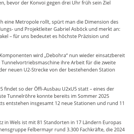
, bevor der Konvoi gegen drei Uhr früh sein Ziel
ch eine Metropole rollt, spürt man die Dimension des
lungs- und Projektleiter Gabriel Asböck und merkt an:
akel – für uns bedeutet es höchste Präzision und
i Komponenten wird „Debohra“ nun wieder einsatzbereit
e Tunnelvortriebsmaschine ihre Arbeit für die zweite
u der neuen U2-Strecke von der bestehenden Station
findet so der Öffi-Ausbau U2xU5 statt – eines der
erste Tunnelröhre konnte bereits im Sommer 2025
kts entstehen insgesamt 12 neue Stationen und rund 11
 in Wels ist mit 81 Standorten in 17 Ländern Europas
hmensgruppe Felbermayr rund 3.300 Fachkräfte, die 2024