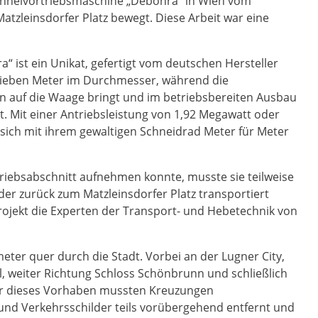
unnelvortriebsmaschine „Debohra“ in Wien vom
atzleinsdorfer Platz bewegt. Diese Arbeit war eine
 ist ein Unikat, gefertigt vom deutschen Hersteller
sieben Meter im Durchmesser, während die
n auf die Waage bringt und im betriebsbereiten Ausbau
t. Mit einer Antriebsleistung von 1,92 Megawatt oder
sich mit ihrem gewaltigen Schneidrad Meter für Meter
riebsabschnitt aufnehmen konnte, musste sie teilweise
der zurück zum Matzleinsdorfer Platz transportiert
rojekt die Experten der Transport- und Hebetechnik von
meter quer durch die Stadt. Vorbei an der Lugner City,
, weiter Richtung Schloss Schönbrunn und schließlich
Für dieses Vorhaben mussten Kreuzungen
und Verkehrsschilder teils vorübergehend entfernt und