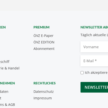
KEN
PREMIUM
NEWSLETTER A
Täglich aktuelle 
ÖVZ E-Paper
ÖVZ EDITION
Vorname
Abonnement
E-
schiff
Mail
rie & Handel
*
Datenschutz
Ich akzeptiere
*
CAPTCHA
RNEHMEN
RECHTLICHES
daten
Datenschutz
t
Impressum
uns & AGB