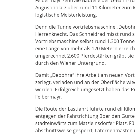
Felbermayr zentrale Bauteile der U-Bahn-T
Augustinplatz über rund 11 Kilometer zum M
logistische Meisterleistung.
Denn die Tunnelvortriebsmaschine „Debohra“
Herrenknecht. Das Schneidrad misst rund 
Vortriebsmaschine selbst rund 1.300 Tonne
eine Länge von mehr als 120 Metern erreich
umgerechnet 2.600 Pferdestärken gräbt sie 
durch den Wiener Untergrund.
Damit „Debohra“ ihre Arbeit am neuen Vort
zerlegt, verladen und an der Oberfläche wie
werden. Erfolgreich umgesetzt haben das P
Felbermayr.
Die Route der Lastfahrt führte rund elf Kilo
entgegen der Fahrtrichtung über den Gürtel
stadteinwärts zum Matzleinsdorfer Platz. 
abschnittsweise gesperrt, Laternenmasten 